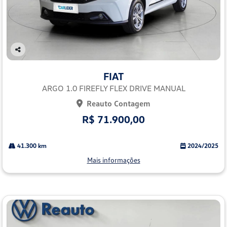
Co
mp
FIAT
arti
lhe
ARGO 1.0 FIREFLY FLEX DRIVE MANUAL
Reauto Contagem
R$ 71.900,00
41.300 km
2024/2025
Mais informações