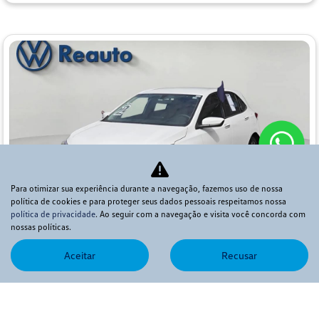
Para otimizar sua experiência durante a navegação, fazemos uso de nossa
política de cookies e para proteger seus dados pessoais respeitamos nossa
política de privacidade
. Ao seguir com a navegação e visita você concorda com
nossas políticas.
Co
mp
Aceitar
Recusar
CHEVROLET
arti
lhe
ONIX 1.0 TURBO FLEX PREMIER AUTOMÁTICO
Reauto Contagem