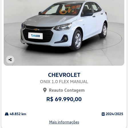
Co
mp
CHEVROLET
arti
lhe
ONIX 1.0 FLEX MANUAL
Reauto Contagem
R$ 69.990,00
48.852 km
2024/2025
Mais informações