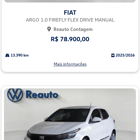
Co
mp
FIAT
arti
lhe
ARGO 1.0 FIREFLY FLEX DRIVE MANUAL
Reauto Contagem
R$ 78.900,00
13.390 km
2025/2026
Mais informações