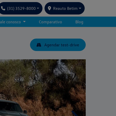
(31) 3529-8000
Reauto Betim
ale conosco
Comparativo
Blog
Agendar test-drive