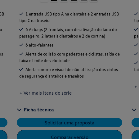
USB
1 entrada USB tipo A na dianteira e 2 entradas USB
tipo C na traseira
ti
do
6 Airbags (2 frontais, com desativação do lado do
passageiro, 2 laterais dianteiros e 2 de cortina)
pa
6 alto-falantes
os
Alerta de colisão com pedestres e ciclistas, saída de
faixa e limite de velocidade
Alerta sonoro e visual de não utilização dos cintos
fa
de segurança dianteiros e traseiros
+ 
+ Ver mais itens de série
Ficha técnica
Solicitar uma proposta
Comparar versão