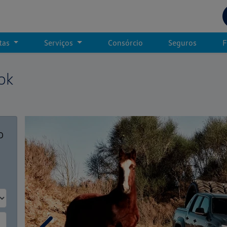
etas
Serviços
Consórcio
Seguros
F
ok
o