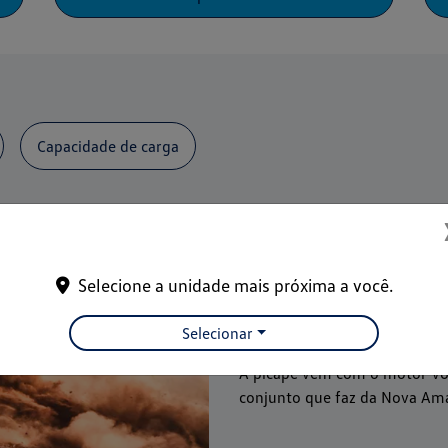
Capacidade de carga
Selecione a unidade mais próxima a você.
Motor
Selecionar
A picape vem com o motor V6 
conjunto que faz da Nova Ama