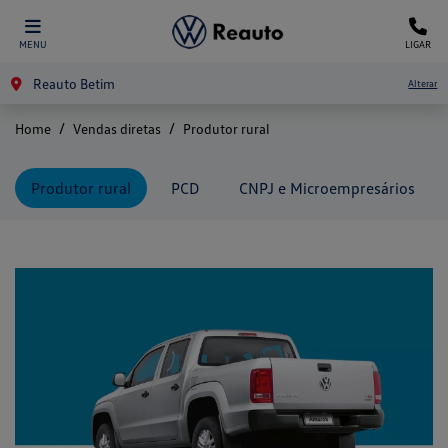
MENU
LIGAR
Reauto Betim
Alterar
Home
Vendas diretas
Produtor rural
Produtor rural
PCD
CNPJ e Microempresários