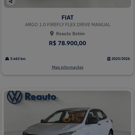
Co
mp
FIAT
arti
lhe
ARGO 1.0 FIREFLY FLEX DRIVE MANUAL
Reauto Betim
R$ 78.900,00
5.463 km
2025/2026
Mais informações