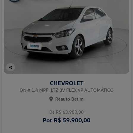
Co
mp
CHEVROLET
arti
lhe
ONIX 1.4 MPFI LTZ 8V FLEX 4P AUTOMÁTICO
Reauto Betim
De R$ 63.900,00
Por R$ 59.900,00