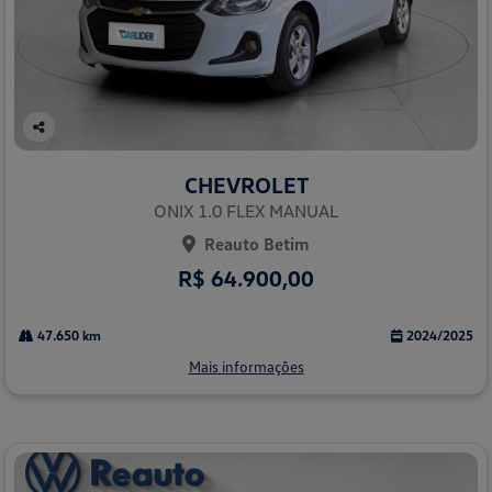
Co
mp
CHEVROLET
arti
lhe
ONIX 1.0 FLEX MANUAL
Reauto Betim
R$ 64.900,00
47.650 km
2024/2025
Mais informações